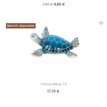
7,80
€
6,80
€
Bientôt disponible
Tortue bleue T2
17,70
€