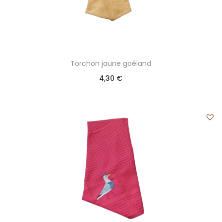
Torchon jaune goéland
4,30
€