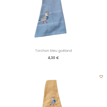
Torchon bleu goéland
4,30
€