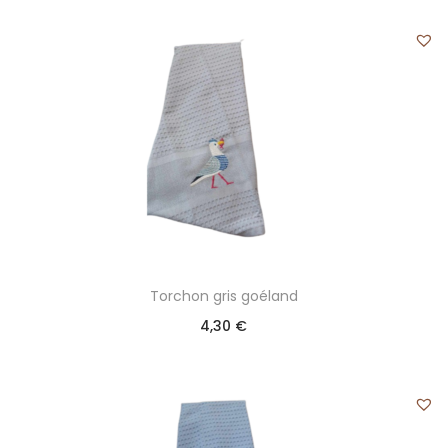
Torchon gris goéland
4,30
€