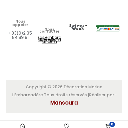
Nous
appeler
Suivez-
nous
Nous
contacter
+33(0)2 35
84 89 91
sas.embarc
adere@gm
ail.com
Copyright © 2026 Décoration Marine
L’Embarcadère Tous droits réservés |Réaliser par :
Mansoura
0