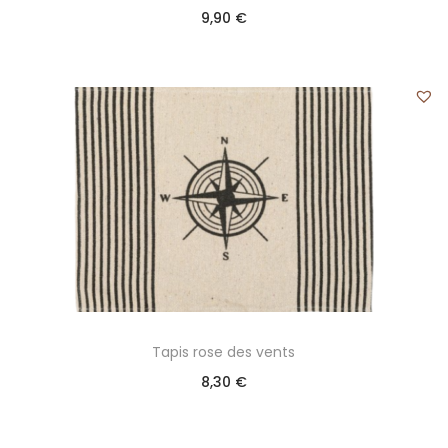
9,90
€
Tapis rose des vents
8,30
€