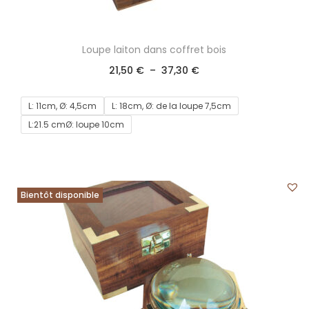
Loupe laiton dans coffret bois
21,50
€
–
37,30
€
L: 11cm, Ø: 4,5cm
L: 18cm, Ø: de la loupe 7,5cm
L:21.5 cmØ: loupe 10cm
Bientôt disponible