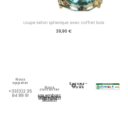
Loupe laiton spherique avec coffret bois
39,90
€
Nous
appeler
Suivez-
nous
Nous
contacter
+33(0)2 35
84 89 91
sas.embarc
adere@gm
ail.com