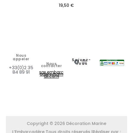
19,50
€
Nous
appeler
Suivez-
nous
Nous
contacter
+33(0)2 35
84 89 91
sas.embarc
adere@gm
ail.com
Copyright © 2026 Décoration Marine
L’Embarcadère Tous droits réservés |Réaliser par :