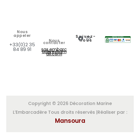
Nous
appeler
Suivez-
nous
Nous
contacter
+33(0)2 35
84 89 91
sas.embarc
adere@gm
ail.com
Copyright © 2026 Décoration Marine
L’Embarcadère Tous droits réservés |Réaliser par :
Mansoura