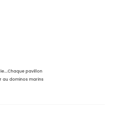
lie….Chaque pavillon
er au dominos marins