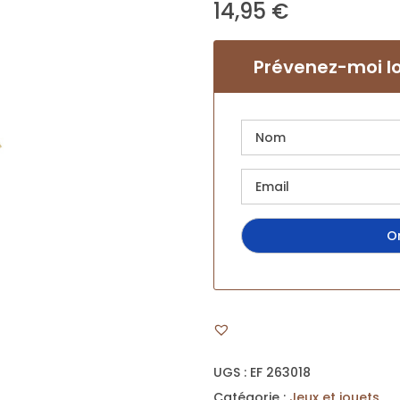
14,95
€
Prévenez-moi lo
UGS :
EF 263018
Catégorie :
Jeux et jouets