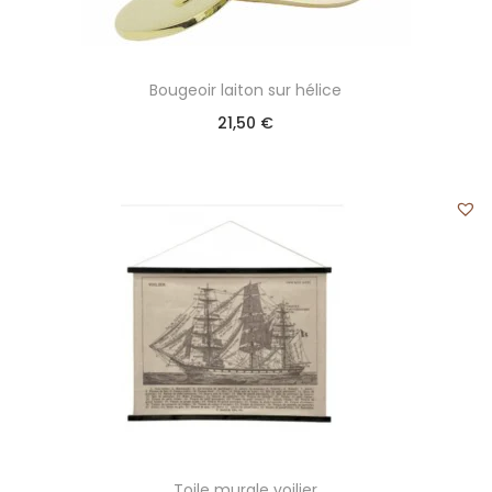
Bougeoir laiton sur hélice
21,50
€
Toile murale voilier