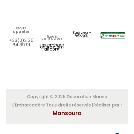
Nous
appeler
Suivez-
nous
Nous
contacter
+33(0)2 35
84 89 91
sas.embarc
adere@gm
ail.com
Copyright © 2026 Décoration Marine
L’Embarcadère Tous droits réservés |Réaliser par :
Mansoura