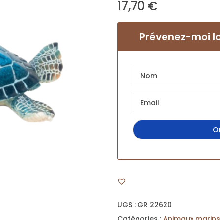
17,70
€
Prévenez-moi lo
UGS :
GR 22620
Catégories :
Animaux marins