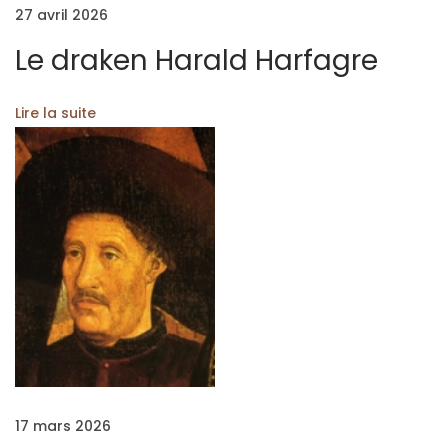
27 avril 2026
f
f
Le draken Harald Harfagre
,
l
Lire la suite
e
m
a
g
i
c
i
e
n
d
e
17 mars 2026
B