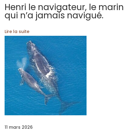
Henri le navigateur, le marin
r
qui n’a jamais navigué.
i
s
Lire la suite
t
o
l
L
e
s
c
a
p
h
a
n
11 mars 2026
d