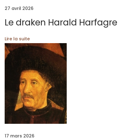
i
27 avril 2026
s
t
Le draken Harald Harfagre
o
i
Lire la suite
r
e
d
e
J
e
a
n
n
e
B
17 mars 2026