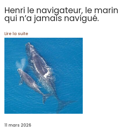
a
Henri le navigateur, le marin
r
qui n’a jamais navigué.
e
t
Lire la suite
L
e
c
o
r
s
a
i
r
e
q
u
11 mars 2026