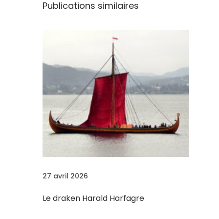
p
Publications similaires
h
a
n
d
r
i
e
r
d
e
s
f
27 avril 2026
r
è
Le draken Harald Harfagre
r