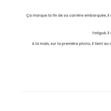
Ça marque la fin de sa carrière embarquée, il
Fatigué, i
A la main, sur la première photo, il tient 
L
e
s
c
a