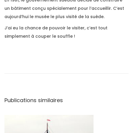
un bâtiment conçu spécialement pour l’accueillir. C’est
aujourd’hui le musée le plus visité de la suède.
J’ai eu la chance de pouvoir le visiter, c’est tout
simplement à couper le souffle !
L
e
c
o
r
s
Publications similaires
a
i
r
e