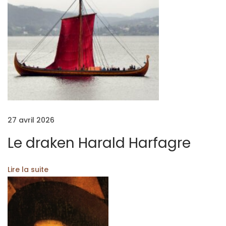
q
u
i
a
v
a
i
t
27 avril 2026
l
e
Le draken Harald Harfagre
m
a
Lire la suite
l
d
e
m