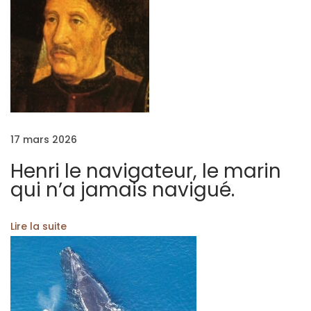
e
r
L
e
r
e
t
17 mars 2026
o
Henri le navigateur, le marin
u
qui n’a jamais navigué.
r
d
Lire la suite
e
M
a
g
e