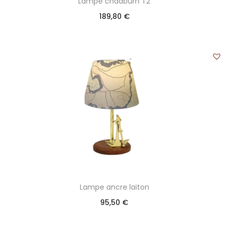
Lampe chadburn T2
189,80
€
Lampe ancre laiton
95,50
€