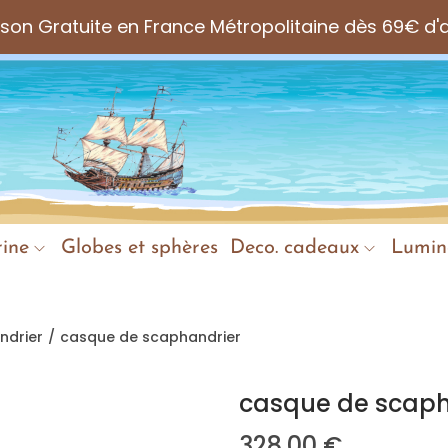
aison Gratuite en France Métropolitaine dès 69€ d'
ine
Globes et sphères
Deco. cadeaux
Lumin
ndrier
/
casque de scaphandrier
casque de scaph
328,00
€