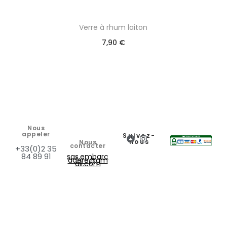
Verre à rhum laiton
7,90
€
Nous
appeler
Suivez-
nous
Nous
contacter
+33(0)2 35
84 89 91
sas.embarc
adere@gm
ail.com