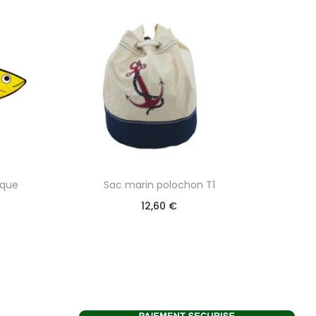
ique
Sac marin polochon T1
12,60
€