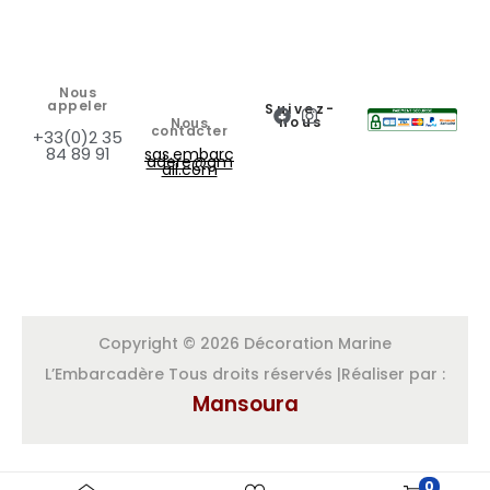
Nous
appeler
Suivez-
nous
Nous
contacter
+33(0)2 35
84 89 91
sas.embarc
adere@gm
ail.com
Copyright © 2026 Décoration Marine
L’Embarcadère Tous droits réservés |Réaliser par :
Mansoura
0