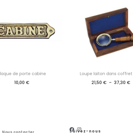
laque de porte cabine
Loupe laiton dans coffret
10,00
€
21,50
€
–
37,30
€
Suivez-nous
Nous contacter