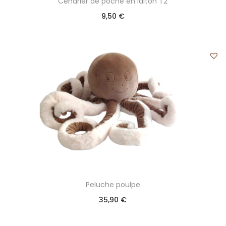
Cendrier de poche en laiton T2
9,50
€
Peluche poulpe
35,90
€