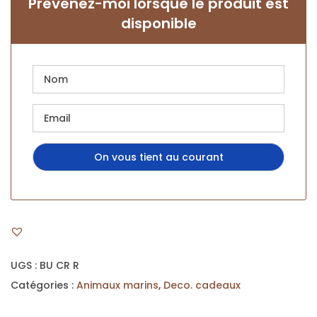
Prévenez-moi lorsque le produit est
disponible
UGS :
BU CR R
Catégories :
Animaux marins
,
Deco. cadeaux