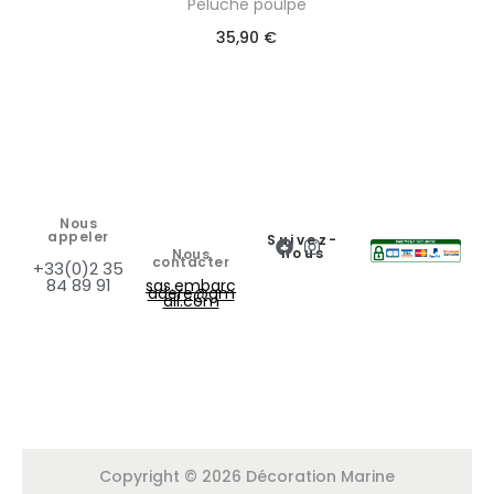
Peluche poulpe
35,90
€
Nous
appeler
Suivez-
nous
Nous
contacter
+33(0)2 35
84 89 91
sas.embarc
adere@gm
ail.com
Copyright © 2026 Décoration Marine