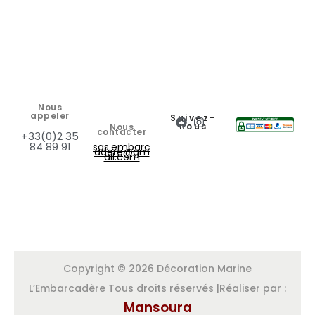
Nous
appeler
Suivez-
nous
Nous
contacter
+33(0)2 35
84 89 91
sas.embarc
adere@gm
ail.com
Copyright © 2026 Décoration Marine
L’Embarcadère Tous droits réservés |Réaliser par :
Mansoura