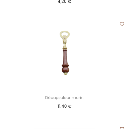
4,20
€
Décapsuleur marin
11,40
€