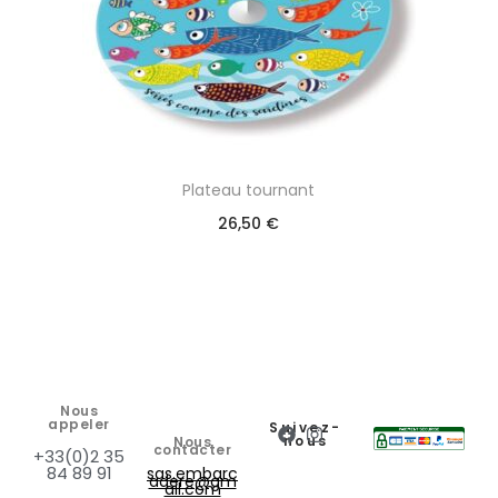
Plateau tournant
26,50
€
Nous
appeler
Suivez-
nous
Nous
contacter
+33(0)2 35
84 89 91
sas.embarc
adere@gm
ail.com