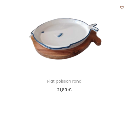
Plat poisson rond
21,80
€