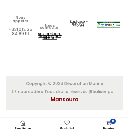
Nous
appeler
Suivez-
nous
Nous
contacter
+33(0)2 35
84 89 91
sas.embarc
adere@gm
ail.com
Copyright © 2026 Décoration Marine
L’Embarcadère Tous droits réservés |Réaliser par :
Mansoura
0
Boutique
Wishlist
Panier