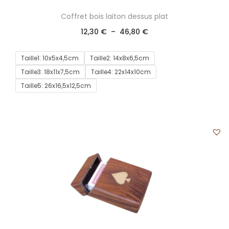
Coffret bois laiton dessus plat
12,30
€
–
46,80
€
Taille1: 10x5x4,5cm
Taille2: 14x8x6,5cm
Taille3: 18x11x7,5cm
Taille4: 22x14x10cm
Taille5: 26x16,5x12,5cm