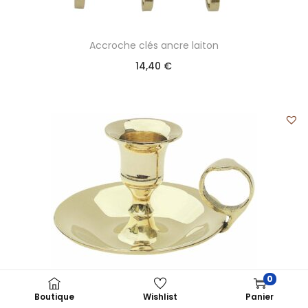
Accroche clés ancre laiton
14,40
€
0
Bougeoir en laiton avec anse
Boutique
Wishlist
Panier