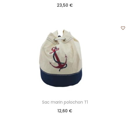
23,50
€
Sac marin polochon T1
12,60
€