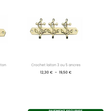
iton
Crochet laiton 3 ou 5 ancres
12,30
€
–
19,50
€