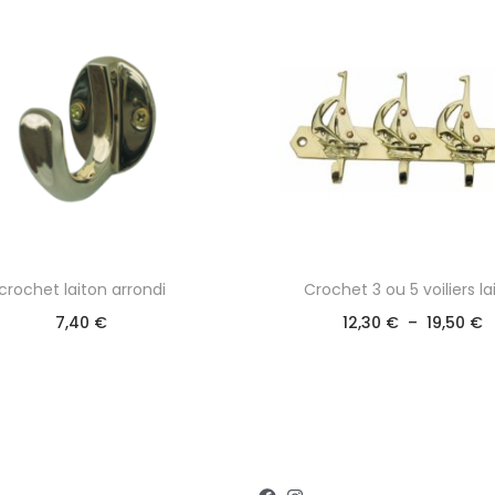
crochet laiton arrondi
Crochet 3 ou 5 voiliers la
7,40
€
12,30
€
–
19,50
€