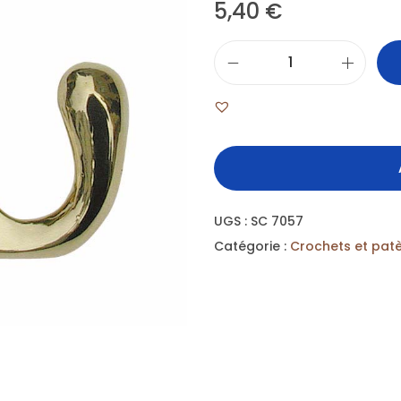
5,40
€
UGS :
SC 7057
Catégorie :
Crochets et pat