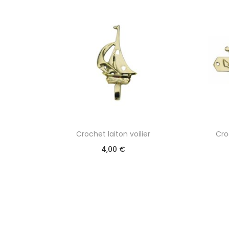
Crochet laiton voilier
Cro
4,00
€