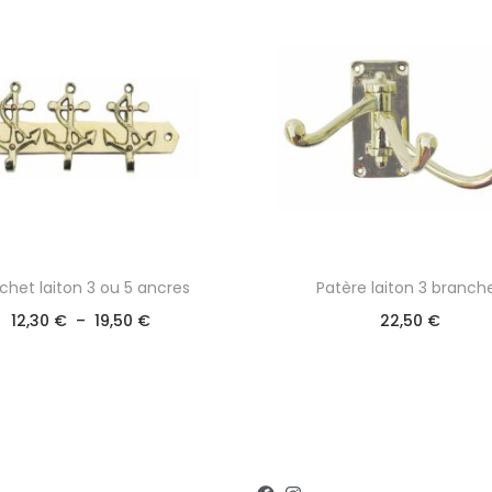
chet laiton 3 ou 5 ancres
Patère laiton 3 branch
12,30
€
–
19,50
€
22,50
€