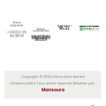
Nous
appeler
Suivez-
nous
Nous
contacter
+33(0)2 35
84 89 91
sas.embarc
adere@gm
ail.com
Copyright © 2026 Décoration Marine
L’Embarcadère Tous droits réservés |Réaliser par :
Mansoura