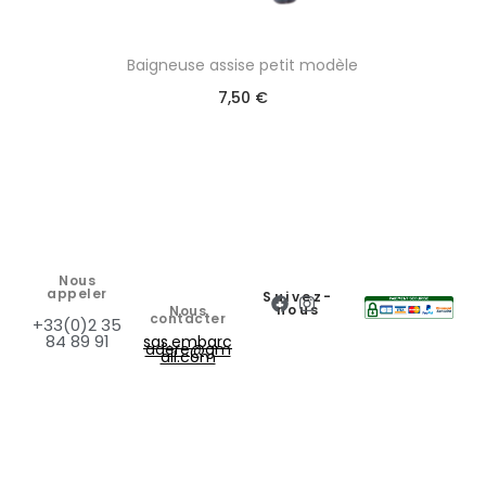
Baigneuse assise petit modèle
7,50
€
Nous
appeler
Suivez-
nous
Nous
contacter
+33(0)2 35
84 89 91
sas.embarc
adere@gm
ail.com