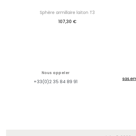
Sphère armillaire laiton T3
107,30
€
Nous appeler
sas.e
+33(0)2 35 84 89 91