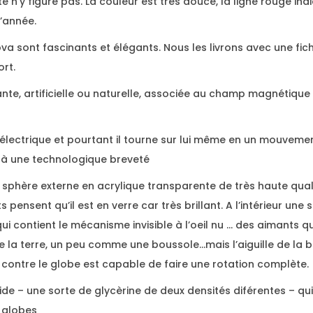
n’y figure pas. La couleur est très douce, la ligne rouge indi
l’année.
va sont fascinants et élégants. Nous les livrons avec une fich
ort.
nte, artificielle ou naturelle, associée au champ magnétique 
n électrique et pourtant il tourne sur lui même en un mouvemen
 à une technologique breveté
e sphère externe en acrylique transparente de très haute qual
 pensent qu’il est en verre car très brillant. A l’intérieur un
 qui contient le mécanisme invisible à l’oeil nu … des aimants qu
la terre, un peu comme une boussole…mais l’aiguille de la 
 contre le globe est capable de faire une rotation complète.
quide – une sorte de glycèrine de deux densités diférentes – 
x globes