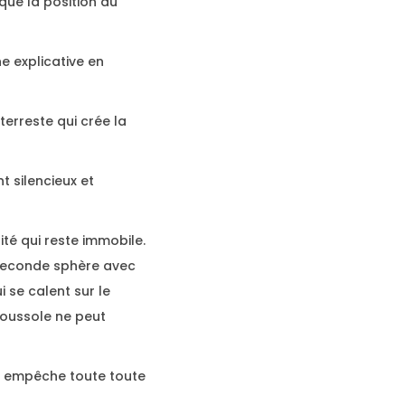
que la position du
e explicative en
terreste qui crée la
t silencieux et
ité qui reste immobile.
e seconde sphère avec
i se calent sur le
boussole ne peut
qui empêche toute toute