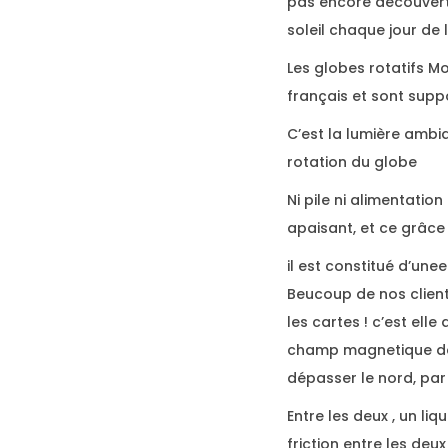
pas encore découverte 
soleil chaque jour de 
Les globes rotatifs Mo
français et sont supp
C’est la lumière ambia
rotation du globe
Ni pile ni alimentatio
apaisant, et ce grâce
il est constitué d’une
Beucoup de nos clients
les cartes ! c’est elle
champ magnetique de 
dépasser le nord, par
Entre les deux , un li
friction entre les deu