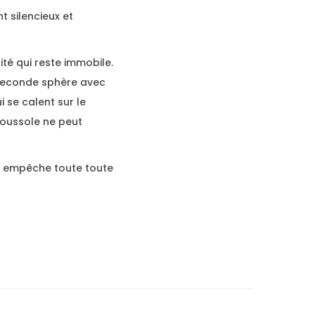
t silencieux et
ité qui reste immobile.
e seconde sphère avec
i se calent sur le
boussole ne peut
qui empêche toute toute