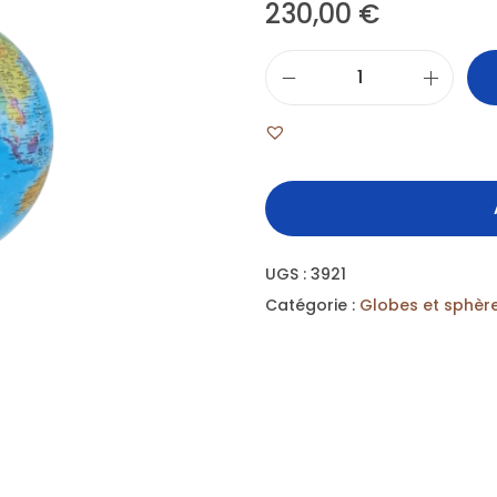
230,00
€
UGS :
3921
Catégorie :
Globes et sphèr