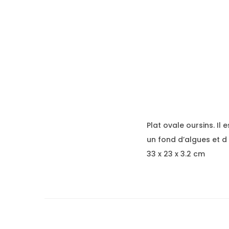
Plat ovale oursins. I
un fond d’algues et d
33 x 23 x 3.2 cm