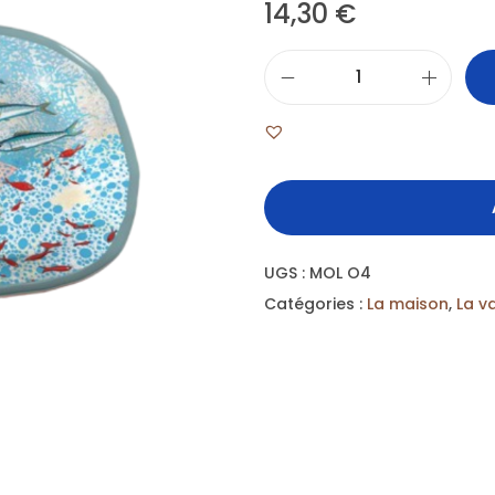
14,30
€
UGS :
MOL O4
Catégories :
La maison
,
La va