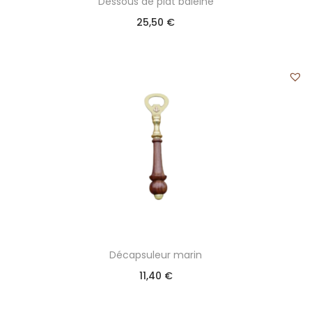
Dessous de plat baleine
25,50
€
Décapsuleur marin
11,40
€