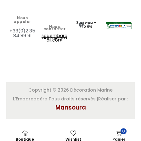
Nous
appeler
Suivez-
nous
Nous
contacter
+33(0)2 35
84 89 91
sas.embarc
adere@gm
ail.com
Copyright © 2026 Décoration Marine
L’Embarcadère Tous droits réservés |Réaliser par :
Mansoura
0
Boutique
Wishlist
Panier