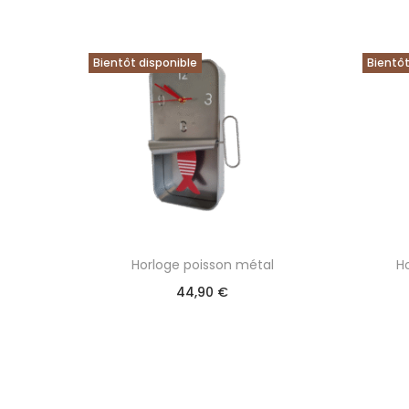
Bientôt disponible
Bientôt
Horloge poisson métal
H
44,90
€