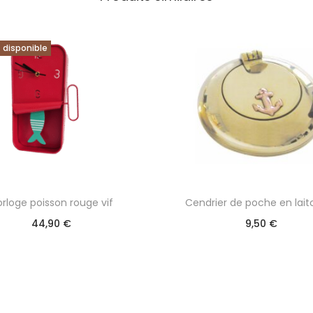
 disponible
orloge poisson rouge vif
Cendrier de poche en lait
44,90
€
9,50
€