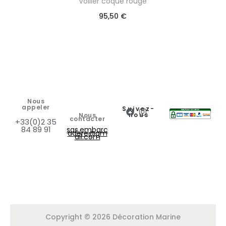
Voilier coque rouge
95,50
€
Nous
appeler
Suivez-
nous
Nous
contacter
+33(0)2 35
84 89 91
sas.embarc
adere@gm
ail.com
Copyright © 2026 Décoration Marine