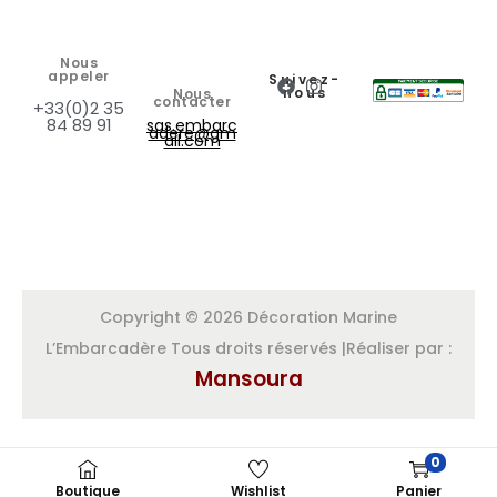
Nous
appeler
Suivez-
nous
Nous
contacter
+33(0)2 35
84 89 91
sas.embarc
adere@gm
ail.com
Copyright © 2026 Décoration Marine
L’Embarcadère Tous droits réservés |Réaliser par :
Mansoura
0
Boutique
Wishlist
Panier