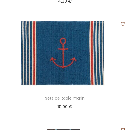
4,30
€
Sets de table marin
10,00
€