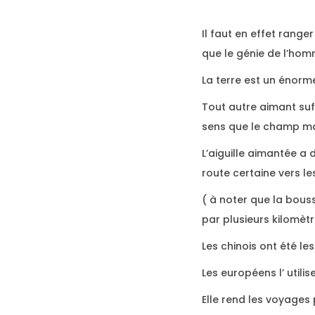
Il faut en effet rang
que le génie de l’homm
La terre est un énor
Tout autre aimant su
sens que le champ ma
L’aiguille aimantée a 
route certaine vers le
( à noter que la bous
par plusieurs kilomèt
Les chinois ont été le
Les européens l’ utilis
Elle rend les voyages 