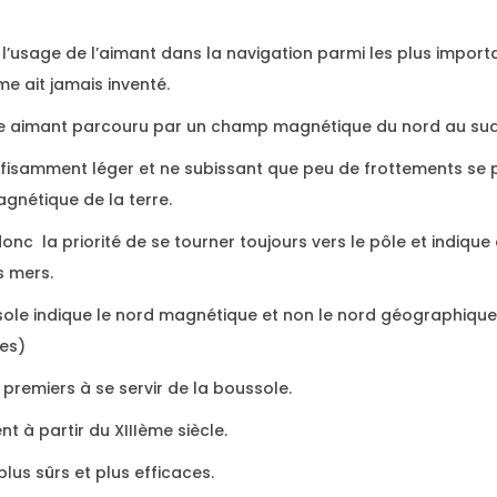
er l’usage de l’aimant dans la navigation parmi les plus impo
e ait jamais inventé.
me aimant parcouru par un champ magnétique du nord au sud
ffisamment léger et ne subissant que peu de frottements se
gnétique de la terre.
donc la priorité de se tourner toujours vers le pôle et indique
s mers.
sole indique le nord magnétique et non le nord géographique 
res)
s premiers à se servir de la boussole.
ent à partir du XIIIème siècle.
plus sûrs et plus efficaces.