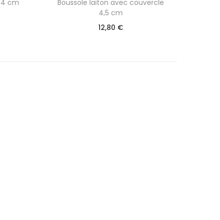
 14 cm
Boussole laiton avec couvercle
4,5 cm
12,80
€