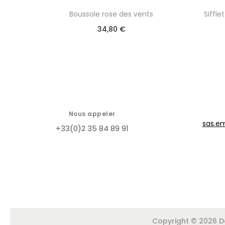
Boussole rose des vents
Siffl
34,80
€
Nous appeler
sas.e
+33(0)2 35 84 89 91
137 personne regarde ce produit en ce 
Copyright © 2026 Dé